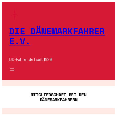
Zum
Inhalt
springen
DIE DÄNEMARKFAHRER
E.V.
DD-Fahrer.de | seit 1929
MITGLIEDSCHAFT BEI DEN
DÄNEMARKFAHRERN