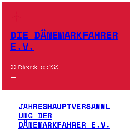
Zum
Inhalt
springen
DIE DÄNEMARKFAHRER
E.V.
DD-Fahrer.de | seit 1929
JAHRESHAUPTVERSAMML
UNG DER
DÄNEMARKFAHRER E.V.